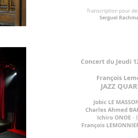
Transcription pour de
Sergueï Rachm
Concert du Jeudi 1
François Lem
JAZZ QUAR
Jobic LE MASSO
Charles Ahmed B
Ichiro ONOE
- 
François LEMONNI