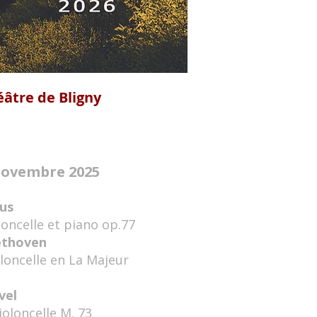
éâtre de Bligny
 novembre 2025
ius
oncelle et piano op.77
ethoven
loncelle en La Majeur
vel
ioloncelle M. 73