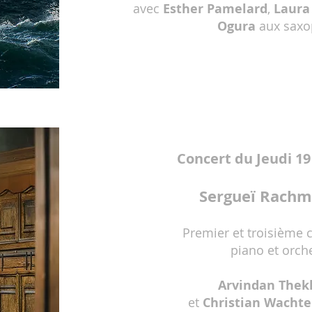
avec
Esther Pamelard
,
Laura
Ogura
aux sax
Concert du Jeudi 19
Sergueï Rach
Premier et troisième 
piano et orch
Arvindan Thek
et
Christian Wachte