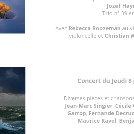
Jozef Hay
Trio n° 39 e
Avec
Rebecca Roozeman
au v
violoncelle et
Christian 
Concert du Jeudi 8 
Diverses pièces et chanson
Jean-Marc Singier
,
Cécile
Garrop
,
Fernande Decru
Maurice Ravel
,
Benja