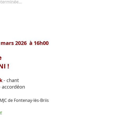
terminée...
 mars 2026 à 16h00
e
I !
k
- chant
- accordéon
JC de Fontenay-lès-Briis
r