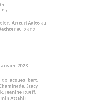
dn
n Sol
iolon,
Artturi Aalto
au
Wachter
au piano
janvier 2023
s de
Jacques Ibert
,
 Chaminade
,
Stacy
ck
,
Jeanine Rueff
,
min Attahir
.