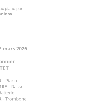
ux piano par
aninov
2 mars 2026
onnier
TET
N
- Piano
ARRY
- Basse
Batterie
ER
- Trombone