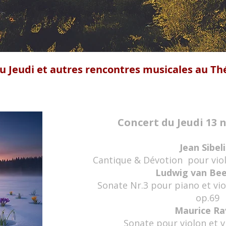
u Jeudi et autres rencontres musicales au Th
Concert du Jeudi 13
Jean Sibel
Cantique & Dévotion pour viol
Ludwig van Be
Sonate Nr.3 pour piano et vio
op.69
Maurice Ra
Sonate pour violon et v