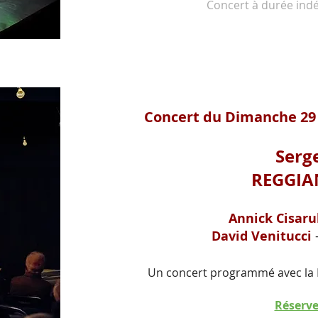
Concert à durée indé
Concert du Dimanche 29
Serg
REGGIAN
Annick Cisaru
David Venitucci
Un concert programmé avec la M
Réserve