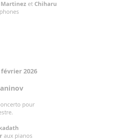
 Martinez
et
Chiharu
ophones
 février 2026
maninov
concerto pour
estre.
kadath
r
aux pianos