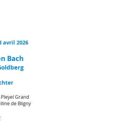
 avril 2026
en Bach
Goldberg
chter
e Pleyel Grand
lline de Bligny
r