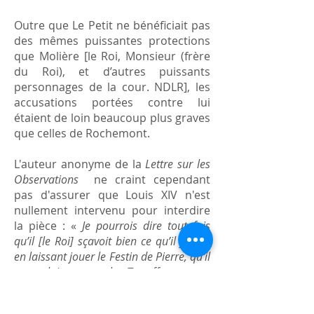
Outre que Le Petit ne bénéficiait pas
des mêmes puissantes protections
que Molière [le Roi, Monsieur (frère
du Roi), et d’autres puissants
personnages de la cour. NDLR], les
accusations portées contre lui
étaient de loin beaucoup plus graves
que celles de Rochemont.
L'auteur anonyme de la
Lettre sur les
Observations
ne craint cependant
pas d'assurer que Louis XIV n'est
nullement intervenu pour interdire
la pièce : «
Je pourrois dire toutefois
qu’il [le Roi] sçavoit bien ce qu’il faisait
en laissant jouer le Festin de Pierre, qu'il
ne vouloit pas que les Tartuffes eussent
plus d’authorité que luy dans son
Royaume
».